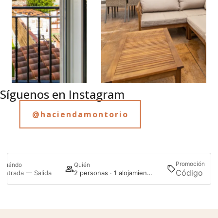
Síguenos en Instagram
@haciendamontorio
Promoción
Cuándo
Quién
B
Entrada — Salida
2 personas · 1 alojamiento