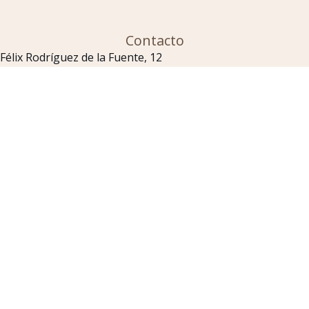
Contacto
Félix Rodríguez de la Fuente, 12
Montorio
09125
–
Gestiona tu reserva
España
+34 629 41 88 96
+34 607 15 23 07
contacto@haciendamontorio.com
Casa
Opiniones
Valoracione
Rural